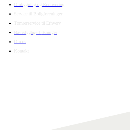
Ombygning og Renovering
Service til Boligforeninger
Tømrerservice til Erhverv
Bæredygtige Løsninger
Om os
Kontakt
Medlem af
Kontakt