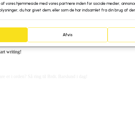
 af vores hjemmeside med vores partnere inden for sociale medier, annonc
sninger, du har givet dem, eller som de har indsamlet fra din brug af der
Afvis
art writing!
e er i orden? Så ring til Brdr. Barslund i dag!