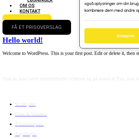
også oplysninger om din brug
OM OS
kombinere dem med andre oply
KONTAKT
BLIV RINGET OP
FÅ ET PRISOVERSLAG
Acceptér
Hello world!
Welcome to WordPress. This is your first post. Edit or delete it, then st
Brdr Barslund Odense ApS
Skal du have lavet tømrerarbejde i Odense og på resten af Fyn, som bar
Hurtige links
Vi tilbyder
Døre & Vinduer
Totalentreprise
Tagarbejde