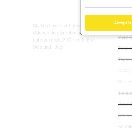
Brdr Barslund Odense ApS
Hurti
Acceptér
Skal du have lavet tømrerarbejde i
Vi tilb
Odense og på resten af Fyn, som
Døre &
bare er i orden? Så ring til Brdr.
Barslund i dag!
Totale
Tagarb
Ombyg
Service
Tømrer
Bæredy
Om os
Kontak