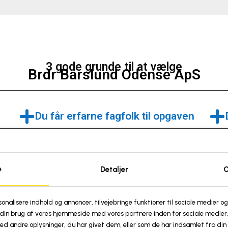
3 gode grunde til at vælge
Brdr Barslund Odense ApS
Du får erfarne fagfolk til opgaven
Ved at benytte Brdr Barslund Odense ApS som
g.
din tømrer får du nogle af Fyns mest erfarne
fagfolk til at rådgive og servicere dig på din
e
Detaljer
O
tømreropgave.
sonalisere indhold og annoncer, tilvejebringe funktioner til sociale medier og
din brug af vores hjemmeside med vores partnere inden for sociale medier,
andre oplysninger, du har givet dem, eller som de har indsamlet fra din 