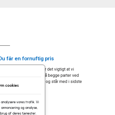
Du får en fornuftig pris
Inden vi indgår en aftale er det vigtigt at vi
forventningsafstemmer, så begge parter ved
præcis, hvad de går ind til og står med i sidste
m cookies
ende.
 analysere vores trafik. Vi
 annoncering og analyse,
brug af deres tjenester.