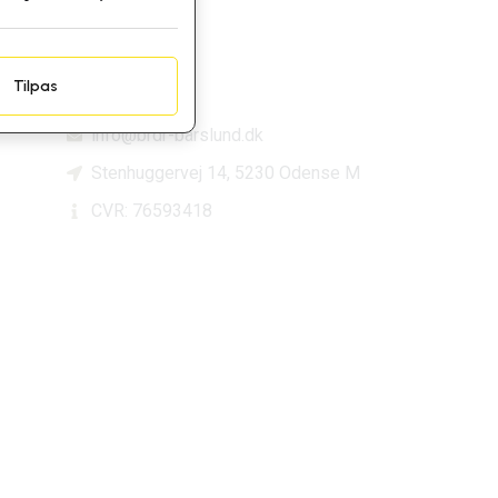
Kontakt
Tilpas
66 11 31 34
info@brdr-barslund.dk
Stenhuggervej 14, 5230 Odense M
CVR: 76593418