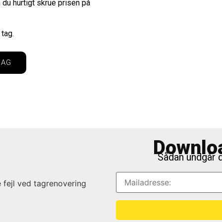
n du hurtigt skrue prisen på
 tag.
LAG
Downloa
Sådan undgår d