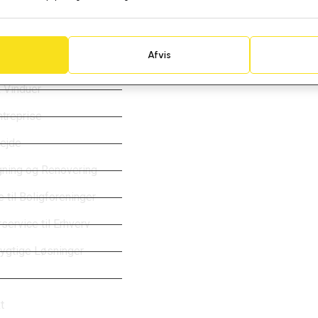
ge links
Medlem af
Afvis
yder
 Vinduer
ntreprise
ejde
ning og Renovering
 til Boligforeninger
service til Erhverv
gtige Løsninger
t